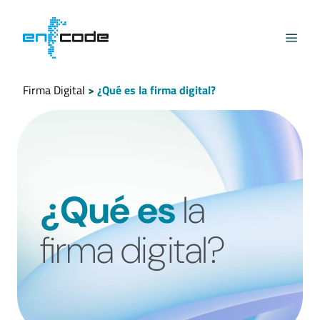
Principal
Firma Digital
Autogestión del Certificado
Firma Digital
>
¿Qué es la firma digital?
Institucional
Repositorio de Documentos
Centro de Ayuda
Contacto
Portal Suscriptor
¿Qué es
la
FIRMADORES
firma digital?